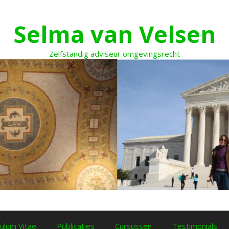
Selma van Velsen
Zelfstandig adviseur omgevingsrecht
culum Vitae
Publicaties
Cursussen
Testimonials