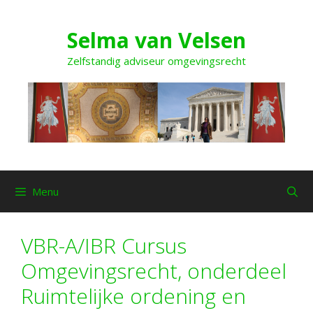
Ga
naar
Selma van Velsen
de
inhoud
Zelfstandig adviseur omgevingsrecht
Menu
VBR-A/IBR Cursus
Omgevingsrecht, onderdeel
Ruimtelijke ordening en