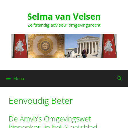
Ga
naar
Selma van Velsen
de
inhoud
Zelfstandig adviseur omgevingsrecht
Menu
Eenvoudig Beter
De Amvb’s Omgevingswet
binnenkort in het Staatsblad