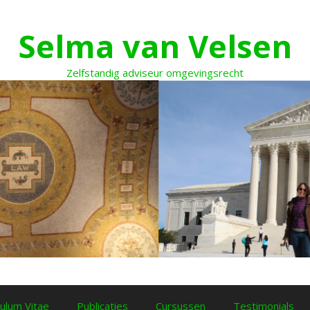
Selma van Velsen
Zelfstandig adviseur omgevingsrecht
culum Vitae
Publicaties
Cursussen
Testimonials