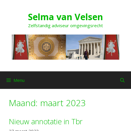
Ga
naar
Selma van Velsen
de
inhoud
Zelfstandig adviseur omgevingsrecht
Menu
Maand:
maart 2023
Nieuw annotatie in Tbr