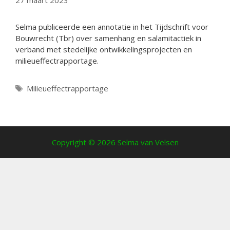
27 maart 2023
Selma publiceerde een annotatie in het Tijdschrift voor
Bouwrecht (Tbr) over samenhang en salamitactiek in
verband met stedelijke ontwikkelingsprojecten en
milieueffectrapportage.
Tags
Milieueffectrapportage
Copyright © 2026 Selma van Velsen