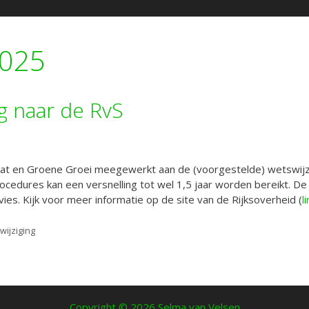
2025
ng naar de RvS
maat en Groene Groei meegewerkt aan de (voorgestelde) wetswijzi
cedures kan een versnelling tot wel 1,5 jaar worden bereikt. De 
es. Kijk voor meer informatie op de site van de Rijksoverheid (
l
wijziging
Copyright © 2026 Selma van Velsen