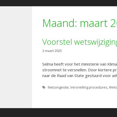
Maand:
maart 
Voorstel wetswijzigi
2 maart 2025
Selma heeft voor het ministerie van Kli
stroomnet te versnellen. Door kortere pro
naar de Raad van State gestuurd voor advi
Tags
Netcongestie
,
Versnelling procedures
,
Wets