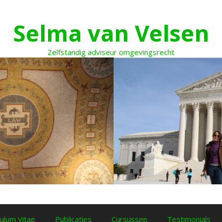
Selma van Velsen
Zelfstandig adviseur omgevingsrecht
culum Vitae
Publicaties
Cursussen
Testimonials