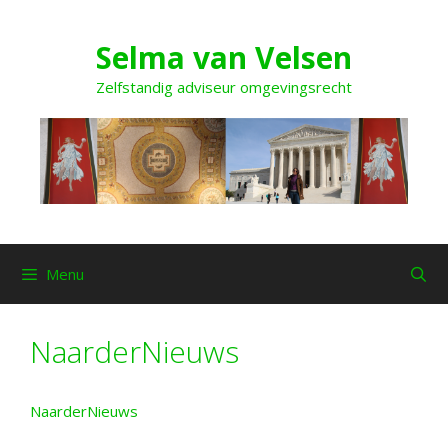
Ga
naar
Selma van Velsen
de
inhoud
Zelfstandig adviseur omgevingsrecht
Menu
NaarderNieuws
NaarderNieuws