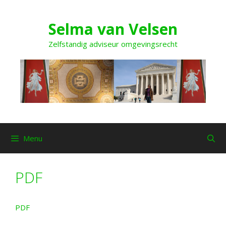
Ga
naar
Selma van Velsen
de
inhoud
Zelfstandig adviseur omgevingsrecht
Menu
PDF
PDF