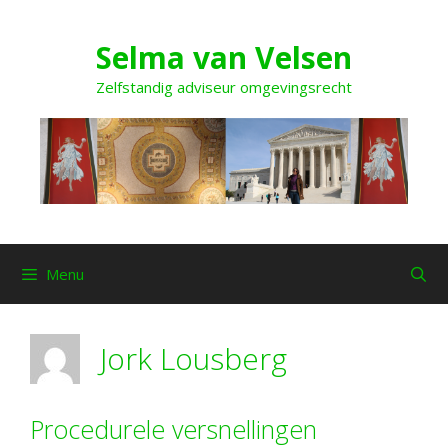
Ga
naar
Selma van Velsen
de
inhoud
Zelfstandig adviseur omgevingsrecht
Menu
Jork Lousberg
Procedurele versnellingen