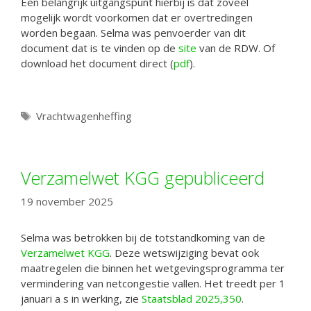
Een belangrijk uitgangspunt hierbij is dat zoveel
mogelijk wordt voorkomen dat er overtredingen
worden begaan. Selma was penvoerder van dit
document dat is te vinden op de
site
van de RDW. Of
download het document direct (
pdf
).
Tags
Vrachtwagenheffing
Verzamelwet KGG gepubliceerd
19 november 2025
Selma was betrokken bij de totstandkoming van de
Verzamelwet KGG
. Deze wetswijziging bevat ook
maatregelen die binnen het wetgevingsprogramma ter
vermindering van netcongestie vallen. Het treedt per 1
januari a s in werking, zie
Staatsblad 2025,350
.