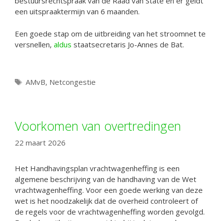
bestuursrechtspraak van de Raad van State en er geldt
een uitspraaktermijn van 6 maanden.
Een goede stap om de uitbreiding van het stroomnet te
versnellen,
aldus
staatsecretaris Jo-Annes de Bat.
Tags
AMvB
,
Netcongestie
Voorkomen van overtredingen
22 maart 2026
Het Handhavingsplan vrachtwagenheffing is een
algemene beschrijving van de handhaving van de Wet
vrachtwagenheffing. Voor een goede werking van deze
wet is het noodzakelijk dat de overheid controleert of
de regels voor de vrachtwagenheffing worden gevolgd.