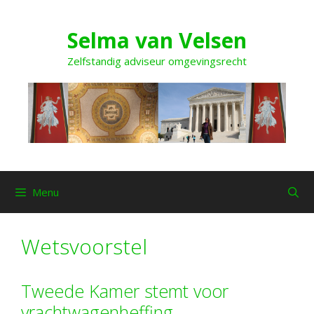
Ga
naar
Selma van Velsen
de
inhoud
Zelfstandig adviseur omgevingsrecht
Menu
Wetsvoorstel
Tweede Kamer stemt voor
vrachtwagenheffing