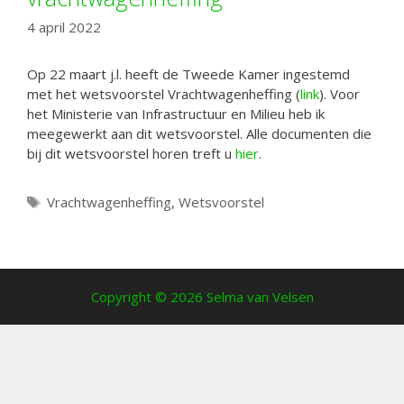
4 april 2022
Op 22 maart j.l. heeft de Tweede Kamer ingestemd
met het wetsvoorstel Vrachtwagenheffing (
link
). Voor
het Ministerie van Infrastructuur en Milieu heb ik
meegewerkt aan dit wetsvoorstel. Alle documenten die
bij dit wetsvoorstel horen treft u
hier
.
Tags
Vrachtwagenheffing
,
Wetsvoorstel
Copyright © 2026 Selma van Velsen