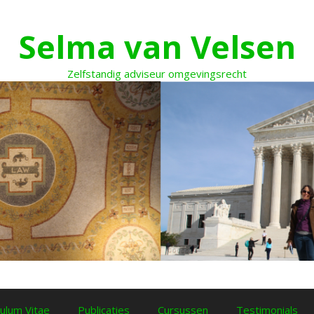
Selma van Velsen
Zelfstandig adviseur omgevingsrecht
culum Vitae
Publicaties
Cursussen
Testimonials