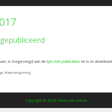
2017
 gepubliceerd
anuari, is toegevoegd aan de
lijst met publicaties
en is te download
ge
,
Watervergunning
Copyright © 2026 Selma van Velsen