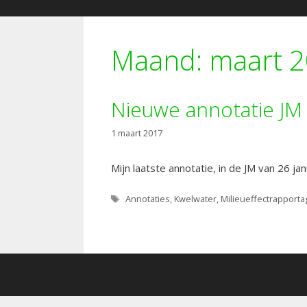
Maand:
maart 
Nieuwe annotatie JM
1 maart 2017
Mijn laatste annotatie, in de JM van 26 j
Tags
Annotaties
,
Kwelwater
,
Milieueffectrapporta