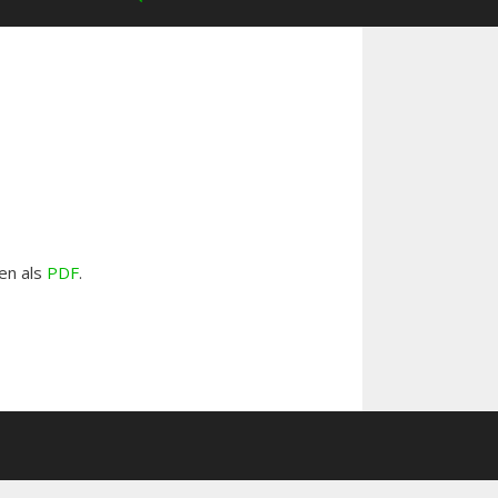
en als
PDF
.