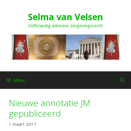
Ga
naar
Selma van Velsen
de
inhoud
Zelfstandig adviseur omgevingsrecht
Menu
Nieuwe annotatie JM
gepubliceerd
1 maart 2017