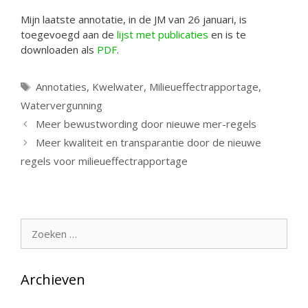
Mijn laatste annotatie, in de JM van 26 januari, is
toegevoegd aan de
lijst met publicaties
en is te
downloaden als
PDF
.
Tags
Annotaties
,
Kwelwater
,
Milieueffectrapportage
,
Watervergunning
Meer bewustwording door nieuwe mer-regels
Meer kwaliteit en transparantie door de nieuwe
regels voor milieueffectrapportage
Zoek
naar:
Archieven