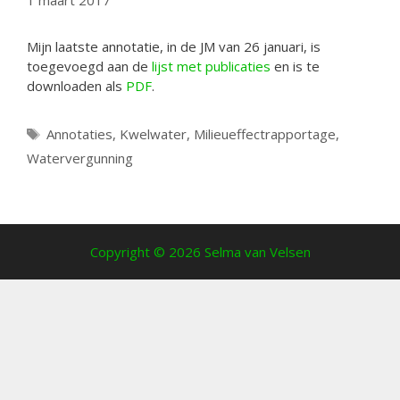
1 maart 2017
Mijn laatste annotatie, in de JM van 26 januari, is
toegevoegd aan de
lijst met publicaties
en is te
downloaden als
PDF
.
Tags
Annotaties
,
Kwelwater
,
Milieueffectrapportage
,
Watervergunning
Copyright © 2026 Selma van Velsen