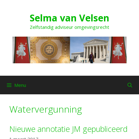
Ga
naar
Selma van Velsen
de
inhoud
Zelfstandig adviseur omgevingsrecht
Menu
Watervergunning
Nieuwe annotatie JM gepubliceerd