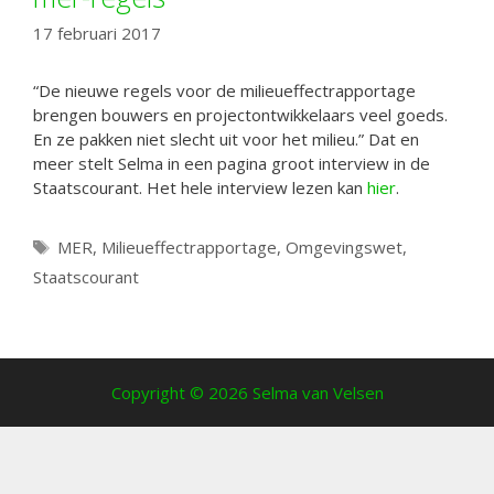
17 februari 2017
“De nieuwe regels voor de milieueffectrapportage
brengen bouwers en projectontwikkelaars veel goeds.
En ze pakken niet slecht uit voor het milieu.” Dat en
meer stelt Selma in een pagina groot interview in de
Staatscourant. Het hele interview lezen kan
hier
.
Tags
MER
,
Milieueffectrapportage
,
Omgevingswet
,
Staatscourant
Copyright © 2026 Selma van Velsen