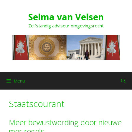
Ga
naar
Selma van Velsen
de
inhoud
Zelfstandig adviseur omgevingsrecht
Menu
Staatscourant
Meer bewustwording door nieuwe
mer-regels