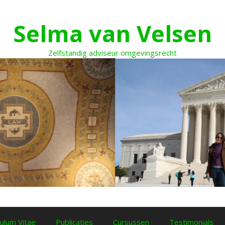
Selma van Velsen
Zelfstandig adviseur omgevingsrecht
culum Vitae
Publicaties
Cursussen
Testimonials