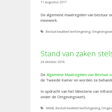
11 augustus 2017
De algemene maatregelen van bestuur on
meewerk.
Tags
Besluit kwaliteit leefomgeving
,
Omgevingsw
Stand van zaken ste
24 oktober 2016
De
Algemene Maatregelen van Bestuur 
de Tweede Kamer en worden ze behande
In opdracht van het Ministerie van Infras
onder de Omgevingswet).
Tags
AMvB
,
Besluit kwaliteit leefomgeving
,
Omgev