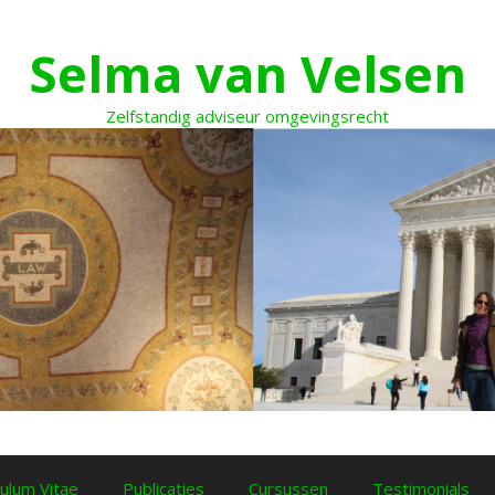
Selma van Velsen
Zelfstandig adviseur omgevingsrecht
culum Vitae
Publicaties
Cursussen
Testimonials