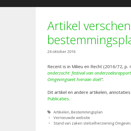
Artikel versche
bestemmingspl
24 oktober 2016
Recent is in Milieu en Recht (2016/72, p. 
onderzocht: festival van onderzoeksrappor
Omgevingswet hieraan doet
“.
Dit artikel en andere artikelen, annotatie
Publicaties
.
Tags
Artikelen
,
Bestemmingsplan
Vernieuwde website
Stand van zaken stelselherziening Omgevi