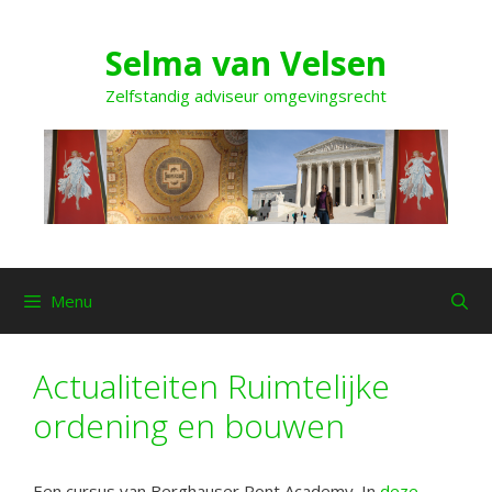
Ga
naar
Selma van Velsen
de
inhoud
Zelfstandig adviseur omgevingsrecht
Menu
Actualiteiten Ruimtelijke
ordening en bouwen
Een cursus van Berghauser Pont Academy. In
deze