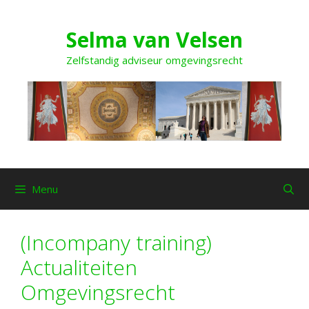
Ga
naar
Selma van Velsen
de
inhoud
Zelfstandig adviseur omgevingsrecht
Menu
(Incompany training)
Actualiteiten
Omgevingsrecht