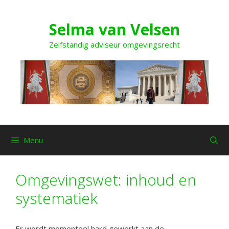
Ga
naar
Selma van Velsen
de
inhoud
Zelfstandig adviseur omgevingsrecht
Menu
Omgevingswet: inhoud en
systematiek
Er wordt momenteel hard gewerkt aan de