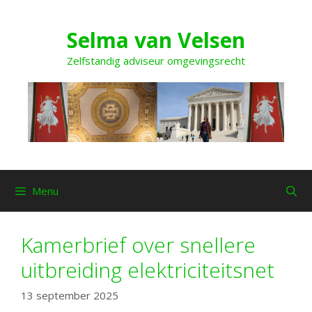
Ga
naar
Selma van Velsen
de
inhoud
Zelfstandig adviseur omgevingsrecht
Menu
Kamerbrief over snellere
uitbreiding elektriciteitsnet
13 september 2025