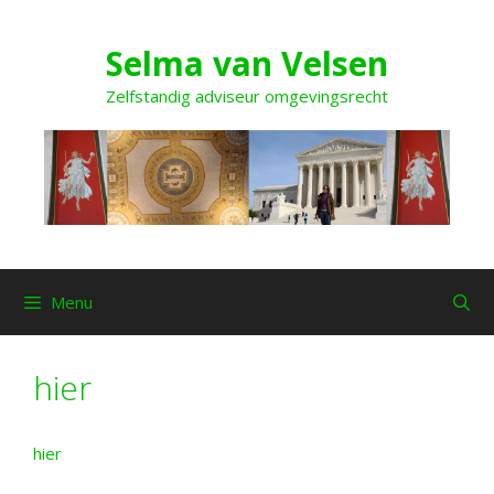
Ga
naar
Selma van Velsen
de
inhoud
Zelfstandig adviseur omgevingsrecht
Menu
hier
hier