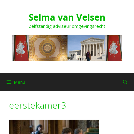
Ga
naar
Selma van Velsen
de
inhoud
Zelfstandig adviseur omgevingsrecht
Menu
eerstekamer3