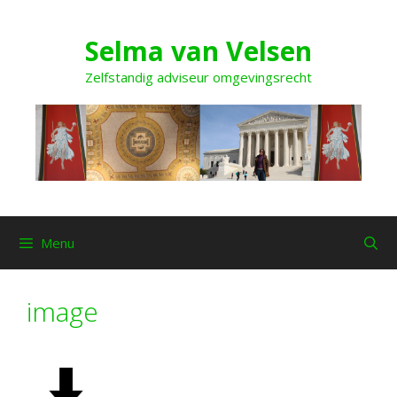
Ga
naar
Selma van Velsen
de
inhoud
Zelfstandig adviseur omgevingsrecht
Menu
image