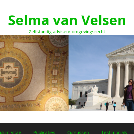
Selma van Velsen
Zelfstandig adviseur omgevingsrecht
culum Vitae
Publicaties
Cursussen
Testimonials