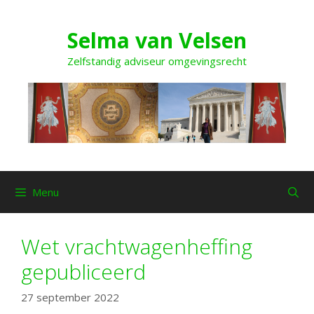
Ga
naar
Selma van Velsen
de
inhoud
Zelfstandig adviseur omgevingsrecht
Menu
Wet vrachtwagenheffing
gepubliceerd
27 september 2022