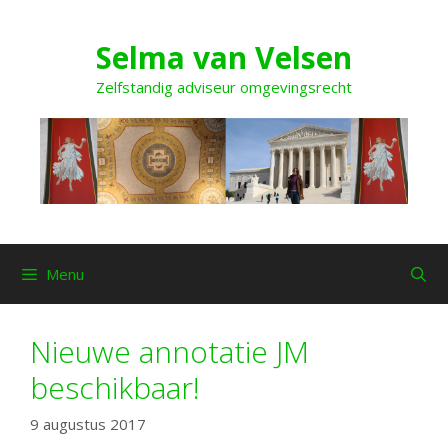
Ga
naar
Selma van Velsen
de
inhoud
Zelfstandig adviseur omgevingsrecht
Menu
Nieuwe annotatie JM
beschikbaar!
9 augustus 2017